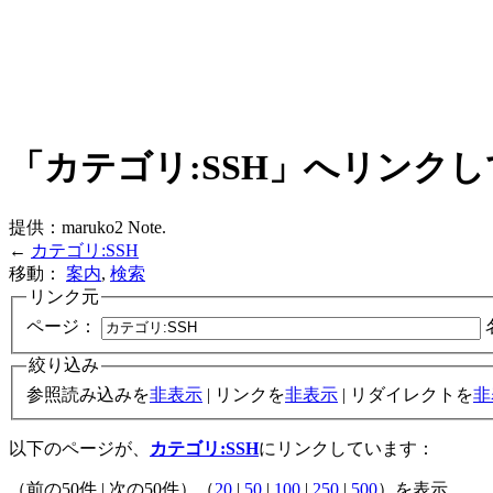
「カテゴリ:SSH」へリンク
提供：maruko2 Note.
←
カテゴリ:SSH
移動：
案内
,
検索
リンク元
ページ：
絞り込み
参照読み込みを
非表示
| リンクを
非表示
| リダイレクトを
非
以下のページが、
カテゴリ:SSH
にリンクしています：
（前の50件 | 次の50件）（
20
|
50
|
100
|
250
|
500
）を表示