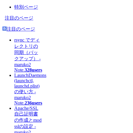
特別ページ
注目のページ
注目のページ
rsync でディ
レクトリの
同期（バッ
クアップ） -
maruko2
Note.
328users
LaunchDaemons
(launchctl,
launchd.plist)
の使い方 -
maruko2
Note.
236users
Apache/SSL
自己証明書
の作成とmod
sslの設定 -
maruko2