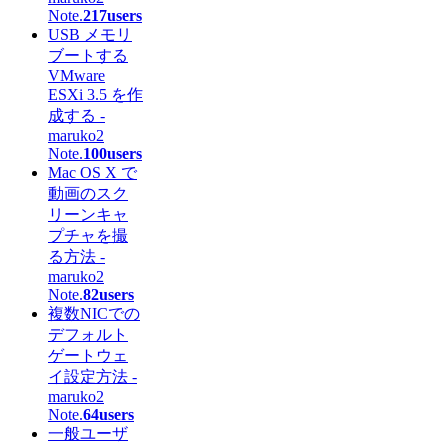
Note.
217users
USB メモリ
ブートする
VMware
ESXi 3.5 を作
成する -
maruko2
Note.
100users
Mac OS X で
動画のスク
リーンキャ
プチャを撮
る方法 -
maruko2
Note.
82users
複数NICでの
デフォルト
ゲートウェ
イ設定方法 -
maruko2
Note.
64users
一般ユーザ