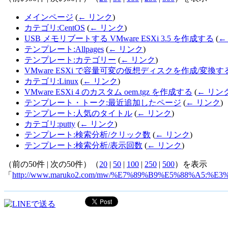
メインページ
(
← リンク
)
カテゴリ:CentOS
(
← リンク
)
USB メモリブートする VMware ESXi 3.5 を作成する
(
←
テンプレート:Allpages
(
← リンク
)
テンプレート:カテゴリー
(
← リンク
)
VMware ESXi で容量可変の仮想ディスクを作成/変換す
カテゴリ:Linux
(
← リンク
)
VMware ESXi 4 のカスタム oem.tgz を作成する
(
← リン
テンプレート・トーク:最近追加したページ
(
← リンク
)
テンプレート:人気のタイトル
(
← リンク
)
カテゴリ:putty
(
← リンク
)
テンプレート:検索分析/クリック数
(
← リンク
)
テンプレート:検索分析/表示回数
(
← リンク
)
（前の50件 | 次の50件）（
20
|
50
|
100
|
250
|
500
）を表示
「
http://www.maruko2.com/mw/%E7%89%B9%E5%88%A5