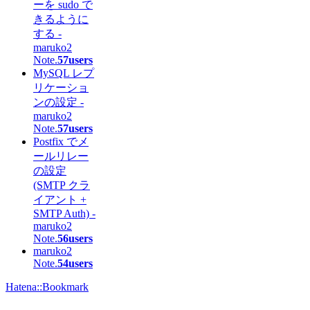
ーを sudo で
きるように
する -
maruko2
Note.
57users
MySQL レプ
リケーショ
ンの設定 -
maruko2
Note.
57users
Postfix でメ
ールリレー
の設定
(SMTP クラ
イアント +
SMTP Auth) -
maruko2
Note.
56users
maruko2
Note.
54users
Hatena::Bookmark