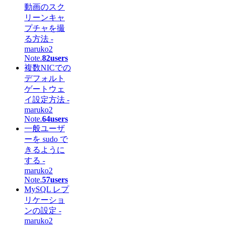
動画のスク
リーンキャ
プチャを撮
る方法 -
maruko2
Note.
82users
複数NICでの
デフォルト
ゲートウェ
イ設定方法 -
maruko2
Note.
64users
一般ユーザ
ーを sudo で
きるように
する -
maruko2
Note.
57users
MySQL レプ
リケーショ
ンの設定 -
maruko2