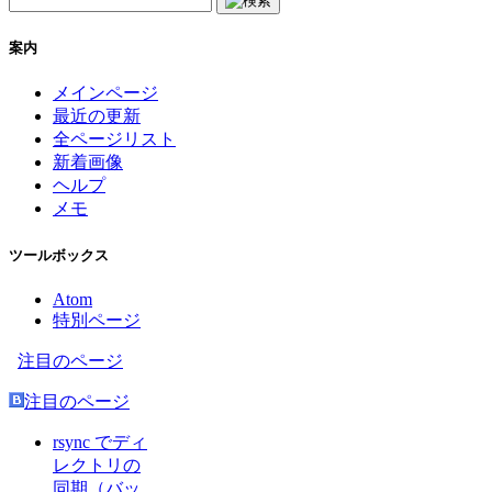
案内
メインページ
最近の更新
全ページリスト
新着画像
ヘルプ
メモ
ツールボックス
Atom
特別ページ
注目のページ
注目のページ
rsync でディ
レクトリの
同期（バッ