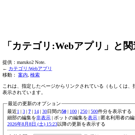
「カテゴリ:Webアプリ」と
提供：maruko2 Note.
←
カテゴリ:Webアプリ
移動：
案内
,
検索
これは、指定したページからリンクされている（もしくは、
表示されています。
最近の更新のオプション
最近
1
|
3
|
7
|
14
|
30
日間の
50
|
100
|
250
|
500
件分を表示する
細部の編集を
非表示
| ボットの編集を
表示
| 匿名利用者の
2026年8月8日 (土) 15:23
以降の更新を表示する