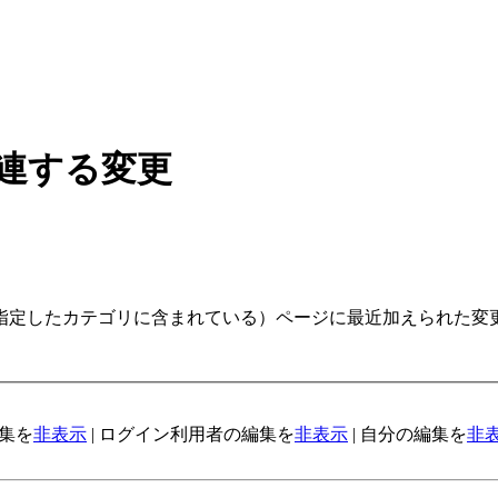
関連する変更
指定したカテゴリに含まれている）ページに最近加えられた変
編集を
非表示
| ログイン利用者の編集を
非表示
| 自分の編集を
非