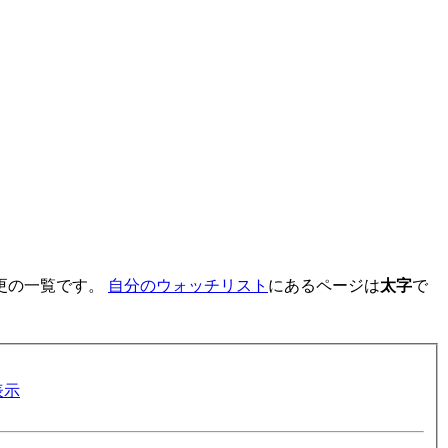
更の一覧です。
自分のウォッチリスト
にあるページは
太字
で
表示