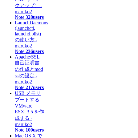
クアップ） -
maruko2
Note.
328users
LaunchDaemons
(launchctl,
launchd.plist)
の使い方 -
maruko2
Note.
236users
Apache/SSL
自己証明書
の作成とmod
sslの設定 -
maruko2
Note.
217users
USB メモリ
ブートする
VMware
ESXi 3.5 を作
成する -
maruko2
Note.
100users
Mac OS X で