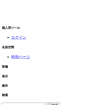
個人用ツール
ログイン
名前空間
特別ページ
変種
表示
操作
検索