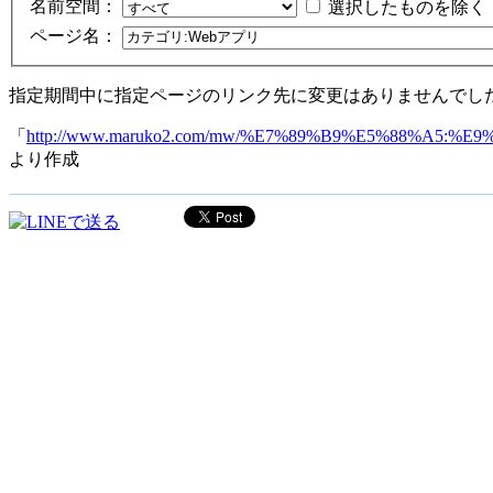
名前空間：
選択したものを除く
ページ名：
指定期間中に指定ページのリンク先に変更はありませんでし
「
http://www.maruko2.com/mw/%E7%89%B9%E5%88%
より作成