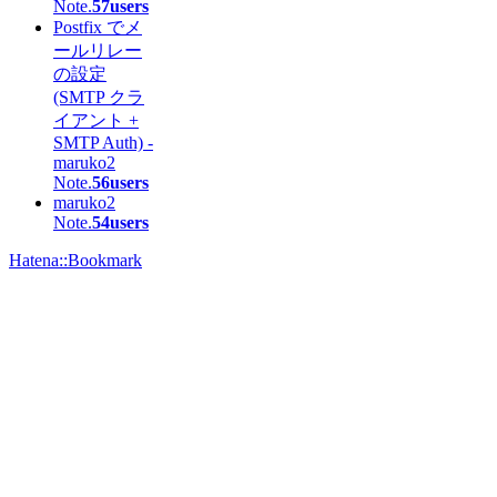
Note.
57users
Postfix でメ
ールリレー
の設定
(SMTP クラ
イアント +
SMTP Auth) -
maruko2
Note.
56users
maruko2
Note.
54users
Hatena::Bookmark