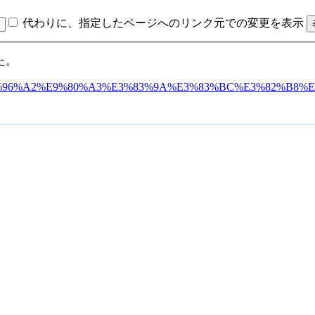
代わりに、指定したページへのリンク元での変更を表示
た。
A5:%E9%96%A2%E9%80%A3%E3%83%9A%E3%83%BC%E3%82%