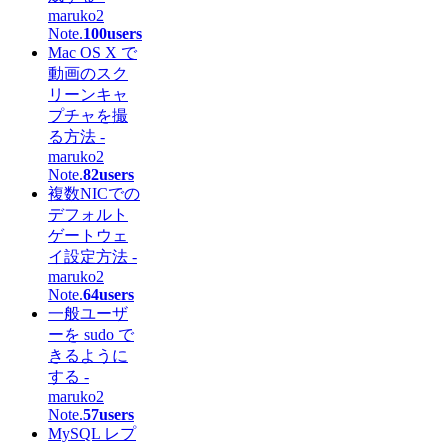
maruko2
Note.
100users
Mac OS X で
動画のスク
リーンキャ
プチャを撮
る方法 -
maruko2
Note.
82users
複数NICでの
デフォルト
ゲートウェ
イ設定方法 -
maruko2
Note.
64users
一般ユーザ
ーを sudo で
きるように
する -
maruko2
Note.
57users
MySQL レプ