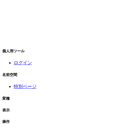
個人用ツール
ログイン
名前空間
特別ページ
変種
表示
操作