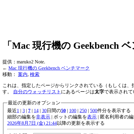
「Mac 現行機の Geekben
提供：maruko2 Note.
←
Mac 現行機の Geekbench ベンチマーク
移動：
案内
,
検索
これは、指定したページからリンクされている（もしくは、
す。
自分のウォッチリスト
にあるページは
太字
で表示されて
最近の更新のオプション
最近
1
|
3
|
7
|
14
|
30
日間の
50
|
100
|
250
|
500
件分を表示する
細部の編集を
非表示
| ボットの編集を
表示
| 匿名利用者の
2026年8月7日 (金) 21:44
以降の更新を表示する