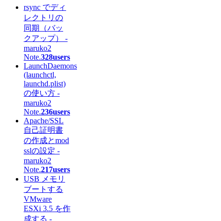
rsync でディ
レクトリの
同期（バッ
クアップ） -
maruko2
Note.
328users
LaunchDaemons
(launchctl,
launchd.plist)
の使い方 -
maruko2
Note.
236users
Apache/SSL
自己証明書
の作成とmod
sslの設定 -
maruko2
Note.
217users
USB メモリ
ブートする
VMware
ESXi 3.5 を作
成する -