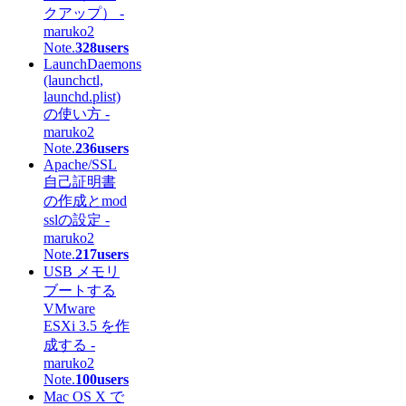
クアップ） -
maruko2
Note.
328users
LaunchDaemons
(launchctl,
launchd.plist)
の使い方 -
maruko2
Note.
236users
Apache/SSL
自己証明書
の作成とmod
sslの設定 -
maruko2
Note.
217users
USB メモリ
ブートする
VMware
ESXi 3.5 を作
成する -
maruko2
Note.
100users
Mac OS X で