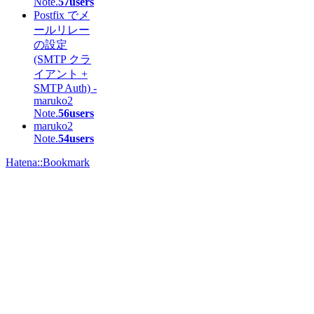
Note.
57users
Postfix でメ
ールリレー
の設定
(SMTP クラ
イアント +
SMTP Auth) -
maruko2
Note.
56users
maruko2
Note.
54users
Hatena::Bookmark