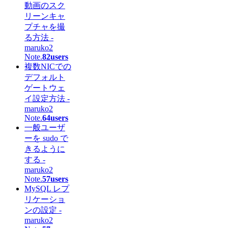
動画のスク
リーンキャ
プチャを撮
る方法 -
maruko2
Note.
82users
複数NICでの
デフォルト
ゲートウェ
イ設定方法 -
maruko2
Note.
64users
一般ユーザ
ーを sudo で
きるように
する -
maruko2
Note.
57users
MySQL レプ
リケーショ
ンの設定 -
maruko2