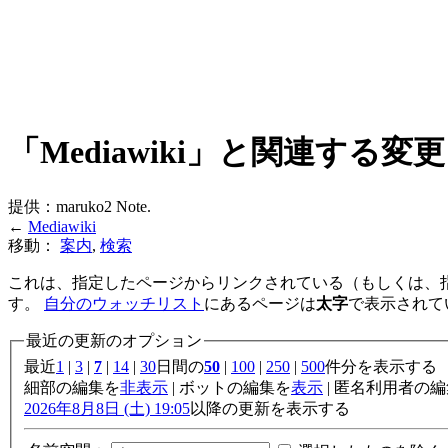
「Mediawiki」と関連する変更
提供：maruko2 Note.
←
Mediawiki
移動：
案内
,
検索
これは、指定したページからリンクされている（もしくは、
す。
自分のウォッチリスト
にあるページは
太字
で表示されて
最近の更新のオプション
最近
1
|
3
|
7
|
14
|
30
日間の
50
|
100
|
250
|
500
件分を表示する
細部の編集を
非表示
| ボットの編集を
表示
| 匿名利用者の
2026年8月8日 (土) 19:05
以降の更新を表示する