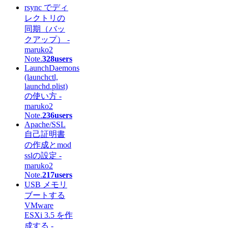
rsync でディ
レクトリの
同期（バッ
クアップ） -
maruko2
Note.
328users
LaunchDaemons
(launchctl,
launchd.plist)
の使い方 -
maruko2
Note.
236users
Apache/SSL
自己証明書
の作成とmod
sslの設定 -
maruko2
Note.
217users
USB メモリ
ブートする
VMware
ESXi 3.5 を作
成する -