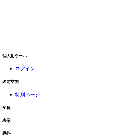
個人用ツール
ログイン
名前空間
特別ページ
変種
表示
操作