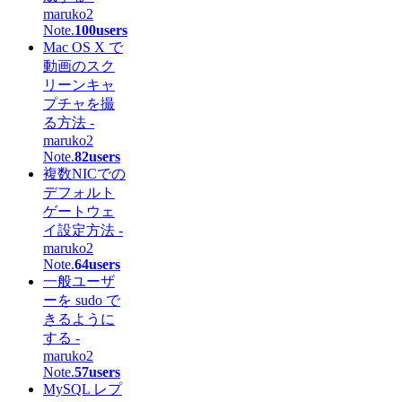
maruko2
Note.
100users
Mac OS X で
動画のスク
リーンキャ
プチャを撮
る方法 -
maruko2
Note.
82users
複数NICでの
デフォルト
ゲートウェ
イ設定方法 -
maruko2
Note.
64users
一般ユーザ
ーを sudo で
きるように
する -
maruko2
Note.
57users
MySQL レプ